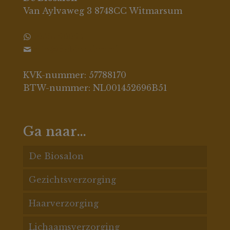
Van Aylvaweg 3 8748CC Witmarsum
0630396694
info@debiosalon.nl
KVK-nummer: 57788170
BTW-nummer: NL001452696B51
Ga naar…
De Biosalon
Gezichtsverzorging
De Biosalon behandelingen
Haarverzorging
Acnespecialisatie
Acne huid
Lichaamsverzorging
Gezichtsbehandelingen
Pigment
Haarconditioners