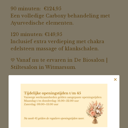
90 minuten: €124,95
Een volledige Carboxy behandeling met
Ayurvedische elementen.
120 minuten: €149,95
Inclusief extra verdieping met chakra
edelsteen massage of klankschalen.
💛 Vanaf nu te ervaren in De Biosalon |
Stiltesalon in Witmarsum.
Plan jouw Huid & Hart Ceremonie via
✕
www.debiosalon.nl en ontdek hoe
zuurstof, Ayurveda en stilte samenkomen
voor een huid en hart die stralen.