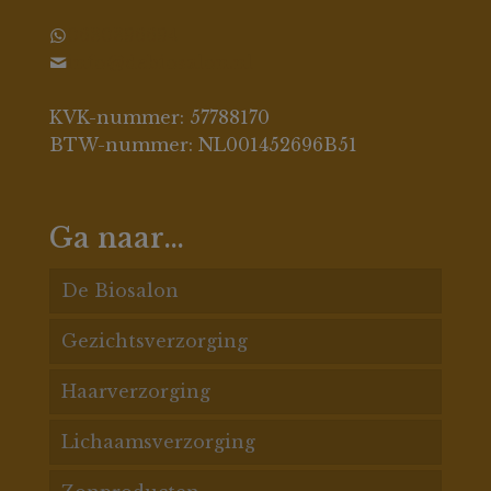
0630396694
info@debiosalon.nl
KVK-nummer: 57788170
BTW-nummer: NL001452696B51
Ga naar…
De Biosalon
Gezichtsverzorging
De Biosalon behandelingen
Haarverzorging
Acnespecialisatie
Acne huid
Lichaamsverzorging
Gezichtsbehandelingen
Pigment
Haarconditioners