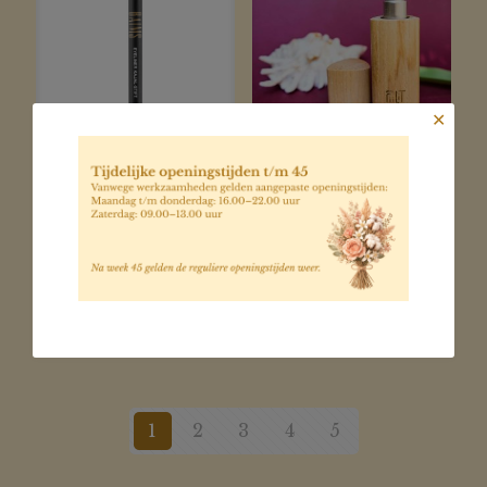
✕
Eyeliner
Fiilit Bali
Kajal Stift
Surya
parfum 11ml
€
17,95
houten huls
€
30,00
1
2
3
4
5