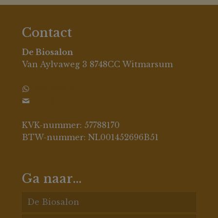
Contact
De Biosalon
Van Aylvaweg 3 8748CC Witmarsum
0630396694
info@debiosalon.nl
KVK-nummer: 57788170
BTW-nummer: NL001452696B51
Ga naar…
De Biosalon