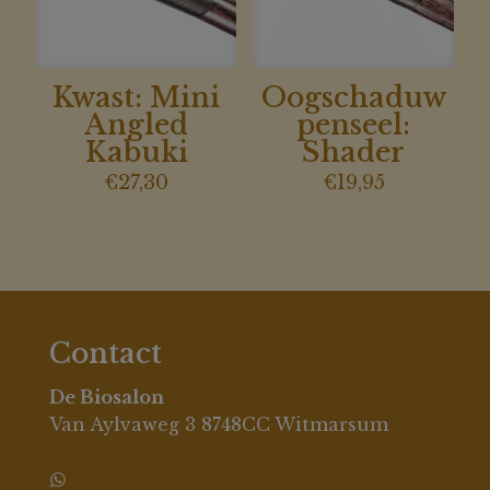
Kwast: Mini
Oogschaduw
Angled
penseel:
Kabuki
Shader
€
27,30
€
19,95
Contact
De Biosalon
Van Aylvaweg 3 8748CC Witmarsum
0630396694