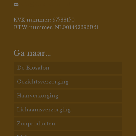
info@debiosalon.nl
KVK-nummer: 57788170
BTW-nummer: NL001452696B51
Ga naar…
De Biosalon
Gezichtsverzorging
De Biosalon behandelingen
Haarverzorging
Acnespecialisatie
Acne huid
Lichaamsverzorging
Gezichtsbehandelingen
Pigment
Haarconditioners
Zonproducten
Massages
Rosacea
Haarmaskers
Badproducten