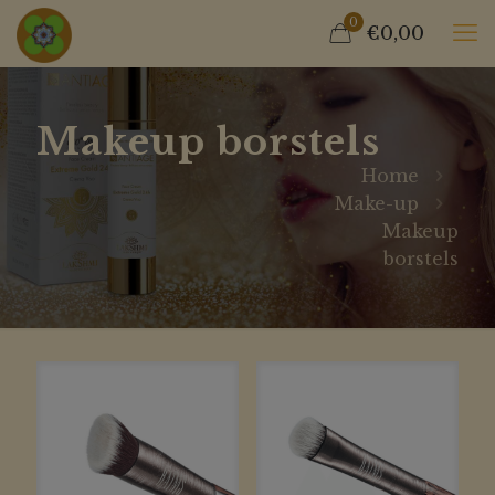
0
€0,00
Makeup borstels
Home
Make-up
Makeup
borstels