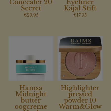
Concealer 20
Eyeliner
Secret
Kajal Stift
€
29,95
€
17,95
Hamsa
Highlighter
Midnight
pressed
butter
powder 10
oogcreme
Warm&Glow