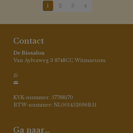
1
2
3
4
Contact
De Biosalon
Van Aylvaweg 3 8748CC Witmarsum
0630396694
info@debiosalon.nl
KVK-nummer: 57788170
BTW-nummer: NL001452696B51
Ga naar…