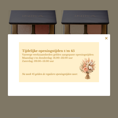
✕
INIKA
INIKA
eyeshadow
eyeshadow
quad: Flowers
quad: Sunset
€
50,95
€
50,95