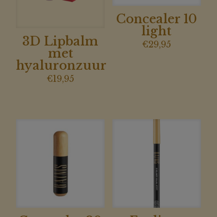
Concealer 10
light
3D Lipbalm
€
29,95
met
hyaluronzuur
€
19,95