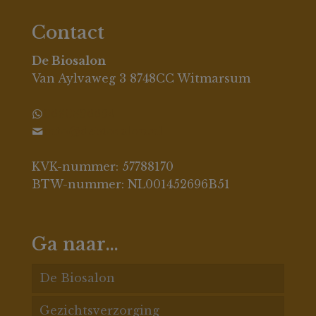
Contact
De Biosalon
Van Aylvaweg 3 8748CC Witmarsum
0630396694
info@debiosalon.nl
KVK-nummer: 57788170
BTW-nummer: NL001452696B51
Ga naar…
De Biosalon
Gezichtsverzorging
De Biosalon behandelingen