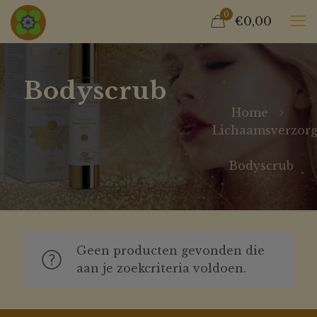
0
€0,00
Bodyscrub
Home
Lichaamsverzorg
Bodyscrub
Geen producten gevonden die
aan je zoekcriteria voldoen.