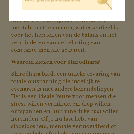
overactieve geest te kalmeren, door de
zenuwen te kalmeren en de focus naar het
hier en nu te brengen. Het helpt om
mentale rust te creëren, wat essentieel is
voor het herstellen van de balans en het
verminderen van de belasting van
constante mentale activiteit.
Waarom kiezen voor Shirodhara?
Shirodhara biedt een unieke ervaring van
totale ontspanning die moeilijk te
evenaren is met andere behandelingen.
Het is een ideale keuze voor mensen die
stress willen verminderen, diep willen
ontspannen en hun innerlijke rust willen
hervinden. Of je nu last hebt van
slapeloosheid, mentale vermoeidheid of
gewoon behoefte hebt aan een moment