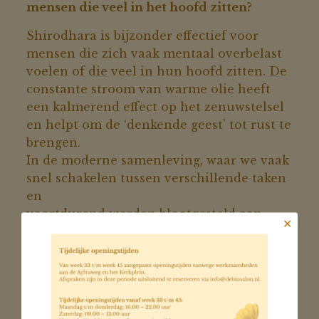
mensen die veel in het hoofd zitten?
Shirodhara is bijzonder effectief voor
mensen die zich vaak mentaal overbelast
voelen of die veel in hun hoofd zitten. De
constante stroom van warme olie heeft
een kalmerend effect op het zenuwstelsel
en helpt om de ‘denkende geest’ tot rust te
brengen.
In de moderne samenleving, waar we vaak
snel schakelen tussen verschillende taken
en
voortdurend worden blootgesteld aan
✕
stressvolle prikkels, kan onze geest
overactief raken. Dit leidt vaak tot angst,
slapeloosheid, hoofdpijn en andere
klachten.
Shirodhara is ontworpen om die