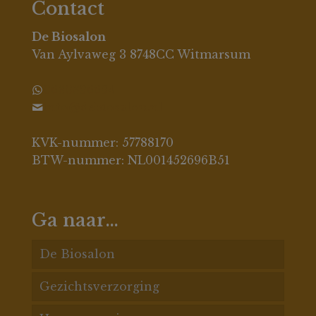
Contact
De Biosalon
Van Aylvaweg 3 8748CC Witmarsum
0630396694
info@debiosalon.nl
KVK-nummer: 57788170
BTW-nummer: NL001452696B51
Ga naar…
De Biosalon
Gezichtsverzorging
De Biosalon behandelingen