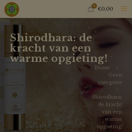
0
€0,00
Shirodhara: de
kracht van een
warme opgieting!
Home
Geen
categorie
Shirodhara:
de kracht
van een
warme
opgieting!