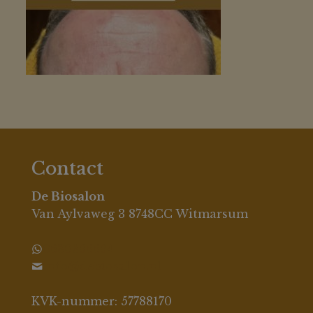
Contact
De Biosalon
Van Aylvaweg 3 8748CC Witmarsum
0630396694
info@debiosalon.nl
KVK-nummer: 57788170