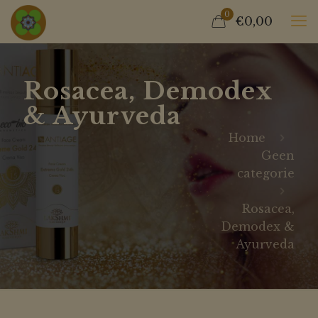
0
€0,00
Rosacea, Demodex
& Ayurveda
Home
Geen
categorie
Rosacea,
Demodex &
Ayurveda