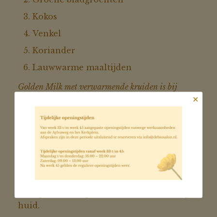
Kokos
Venkel
Koriander
Lauwwarme maaltijden
Golden Milk met verwarmende kruiden is bij
duidelijke rosacea minder passend.
✕
Bij rosacea werkt verkoeling vaak beter dan
verwarming.
6. Darm en rosacea
Bij rosacea speelt de darm vaak mee. Een
rustige vertering ondersteunt een rustige
huid.