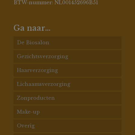
BTW-nummer: NL001452696B51
Ga naar…
De Biosalon
Gezichtsverzorging
De Biosalon behandelingen
Haarverzorging
Acnespecialisatie
Acne huid
Lichaamsverzorging
Gezichtsbehandelingen
Pigment
Haarconditioners
Zonproducten
Massages
Rosacea
Haarmaskers
Badproducten
Make-up
Prijslijst
Anti rimpel
Shampoos
Bodylotion
Gezichtsbescherming
Overig
Gratis online Lakshmi huidadvies!
Droge huid
Styling
Bodyscrub
Haarbescherming
Ogen