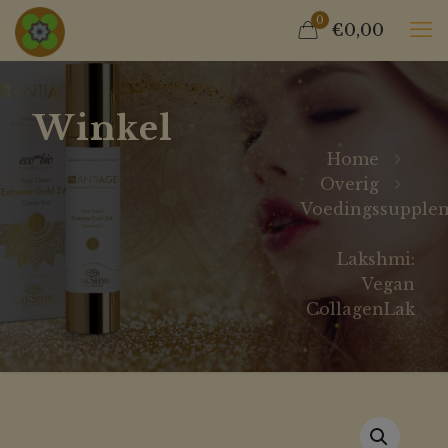
0
€0,00
Winkel
Home
Overig
Voedingssupple
Lakshmi:
Vegan
CollagenLak