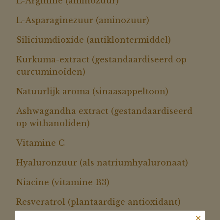
L-Arginine (aminozuur)
L-Asparaginezuur (aminozuur)
Siliciumdioxide (antiklontermiddel)
Kurkuma-extract (gestandaardiseerd op
curcuminoïden)
Natuurlijk aroma (sinaasappeltoon)
Ashwagandha extract (gestandaardiseerd
op withanoliden)
Vitamine C
Hyaluronzuur (als natriumhyaluronaat)
Niacine (vitamine B3)
Resveratrol (plantaardige antioxidant)
✕