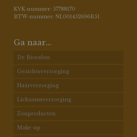
KVK-nummer: 57788170
BTW-nummer: NL001452696B51
Ga naar…
De Biosalon
Gezichtsverzorging
De Biosalon behandelingen
Haarverzorging
Acnespecialisatie
Acne huid
Lichaamsverzorging
Gezichtsbehandelingen
Pigment
Haarconditioners
Zonproducten
Massages
Rosacea
Haarmaskers
Badproducten
Make-up
Prijslijst
Anti rimpel
Shampoos
Bodylotion
Gezichtsbescherming