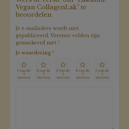
Vegan CollagenLak” te
beoordelen
Je e-mailadres wordt niet
gepubliceerd.
Vereiste velden zijn
gemarkeerd met
*
Je waardering
*
1 van de
2 van de
3 van de
4 van de
5 van de
5
5
5
5
5
sterren
sterren
sterren
sterren
sterren