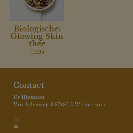
Biologische:
Glowing Skin
thee
€
9,95
Contact
De Biosalon
Van Aylvaweg 3 8748CC Witmarsum
0630396694
info@debiosalon.nl