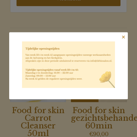
Gerelateerde producten
✕
Food for skin
Food for skin
Carrot
gezichtsbehande
Cleanser
60min
50ml
€
90,00