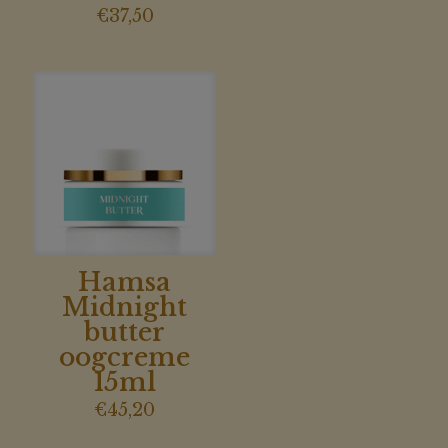
€
37,50
Hamsa
Midnight
butter
oogcreme
15ml
€
45,20