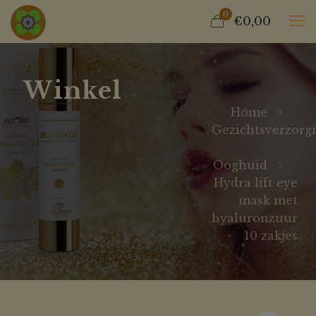
0
€0,00
Winkel
Home
Gezichtsverzorg
Ooghuid
Hydra lift eye
mask met
hyaluronzuur
10 zakjes