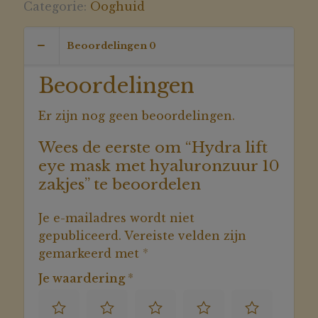
mask
Categorie:
Ooghuid
met
hyaluronzuur
Beoordelingen
0
10
zakjes
Beoordelingen
aantal
Er zijn nog geen beoordelingen.
Wees de eerste om “Hydra lift
eye mask met hyaluronzuur 10
zakjes” te beoordelen
Je e-mailadres wordt niet
gepubliceerd.
Vereiste velden zijn
gemarkeerd met
*
Je waardering
*