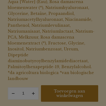
Aqua [Water] (Eau), Rosa damascena
bloemenwater (*), Natriumhyaluronaat,
Glycerine, Betaïne, Propaandiol,
Natriumacetylhyaluronaat, Niacinamide,
Panthenol, Natriumlevulinaat,
Natriumanisaat, Natriumlactaat, Natrium-
PCA, Melkzuur, Rosa damascena
bloemenextract (*), Fructose, Glycine,
Inositol, Natriumbenzoaat, Ureum,
Dipeptide
diaminobutyroylbenzylamidediacetaat,
Palmitoylhexapeptide-19, Benzylalcohol.
*da agricoltura biologica *van biologische
landbouw
Hydra
Toevoegen aan
winkelwagen
lift
eye