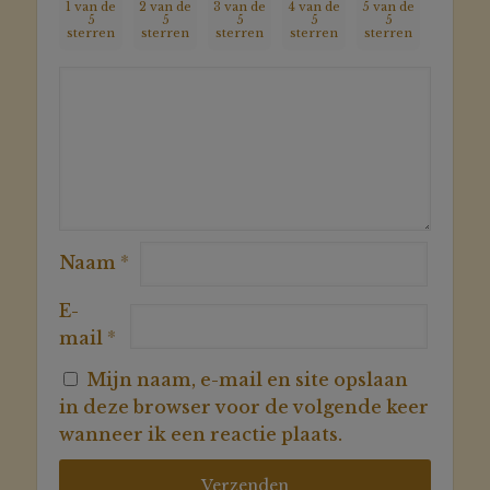
1 van de
2 van de
3 van de
4 van de
5 van de
5
5
5
5
5
sterren
sterren
sterren
sterren
sterren
Naam
*
E-
mail
*
Mijn naam, e-mail en site opslaan
in deze browser voor de volgende keer
wanneer ik een reactie plaats.