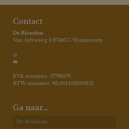
Contact
De Biosalon
Van Aylvaweg 3 8748CC Witmarsum
0630396694
info@debiosalon.nl
KVK-nummer: 57788170
BTW-nummer: NL001452696B51
Ga naar…
De Biosalon