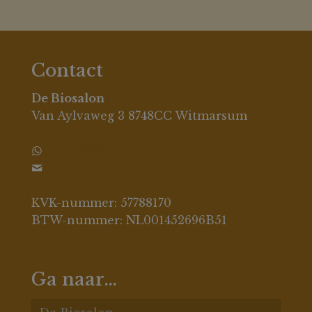
Contact
De Biosalon
Van Aylvaweg 3 8748CC Witmarsum
0630396694
info@debiosalon.nl
KVK-nummer: 57788170
BTW-nummer: NL001452696B51
Ga naar…