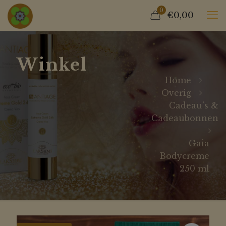
0
€0,00
Winkel
Home
Overig
Cadeau’s &
Cadeaubonnen
Gaia
Bodycreme
250 ml