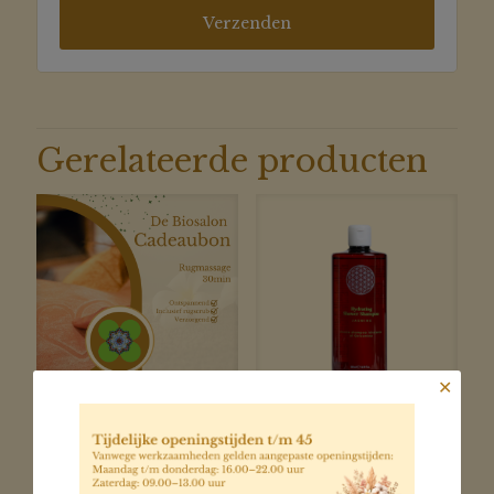
Gerelateerde producten
✕
Cadeaubon:
rug/nek/schouder
Vata Jasmijn
massage &