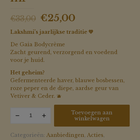
Oorspronkelijke
Huidige
€
25,00
€
33,00
prijs
prijs
Lakshmi’s jaarlijkse traditie 💚
was:
is:
€33,00.
€25,00.
De Gaia Bodycrème
Zacht geurend, verzorgend en voedend
voor je huid.
Het geheim?
Gefermenteerde haver, blauwe bosbessen,
roze peper en de diepe, aardse geur van
Vetiver & Ceder. 🫐
Gaia
Toevoegen aan
winkelwagen
Bodycreme
250
ml
Categorieën:
Aanbiedingen
,
Acties
,