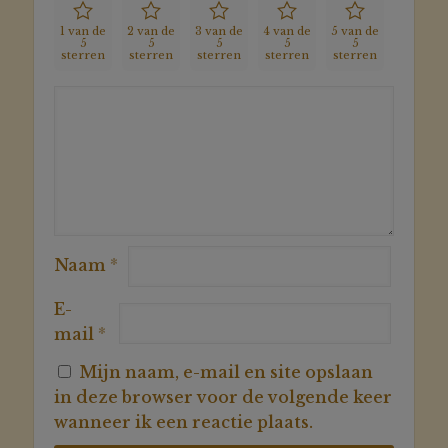
1 van de
2 van de
3 van de
4 van de
5 van de
5
5
5
5
5
sterren
sterren
sterren
sterren
sterren
Naam
*
E-
mail
*
Mijn naam, e-mail en site opslaan
in deze browser voor de volgende keer
wanneer ik een reactie plaats.