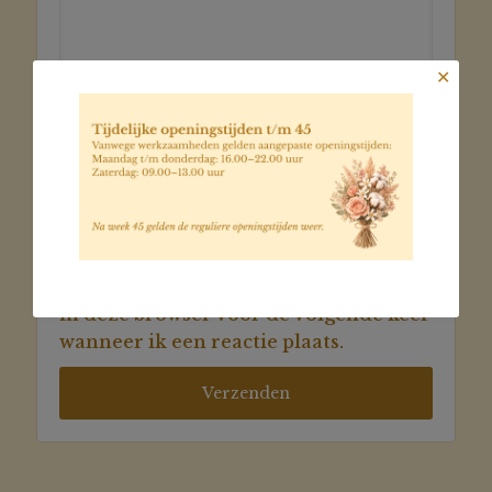
✕
Naam
*
E-
mail
*
Mijn naam, e-mail en site opslaan
in deze browser voor de volgende keer
wanneer ik een reactie plaats.