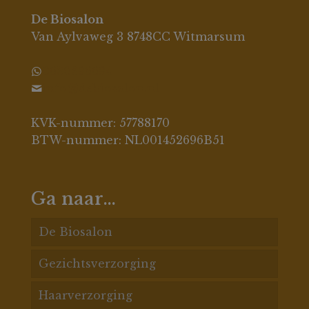
De Biosalon
Van Aylvaweg 3 8748CC Witmarsum
0630396694
info@debiosalon.nl
KVK-nummer: 57788170
BTW-nummer: NL001452696B51
Ga naar…
De Biosalon
Gezichtsverzorging
De Biosalon behandelingen
Haarverzorging
Acnespecialisatie
Acne huid