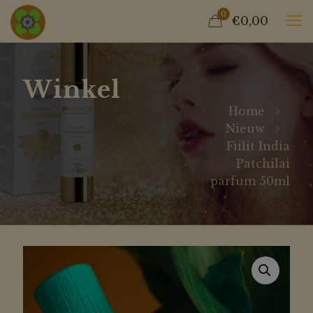
0
€0,00
Winkel
Home
Nieuw
Fiilit India
Patchilai
parfum 50ml