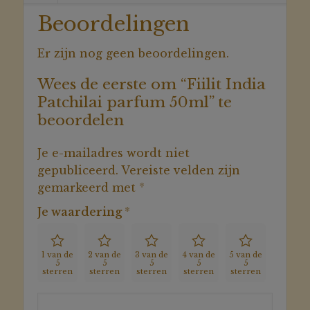
Beoordelingen
Er zijn nog geen beoordelingen.
Wees de eerste om “Fiilit India
Patchilai parfum 50ml” te
beoordelen
Je e-mailadres wordt niet
gepubliceerd.
Vereiste velden zijn
gemarkeerd met
*
Je waardering
*
1 van de
2 van de
3 van de
4 van de
5 van de
5
5
5
5
5
sterren
sterren
sterren
sterren
sterren