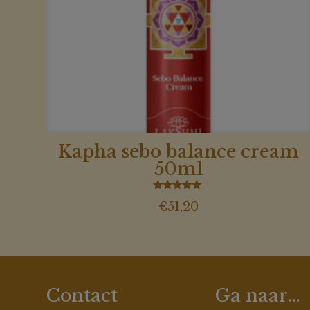
Kapha sebo balance cream
50ml
Gewaardeerd
€
51,20
5.00
uit 5
Contact
Ga naar…