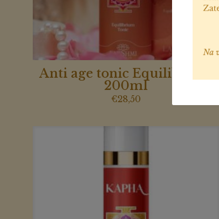
Anti age tonic Equilibrium
200ml
€
28,50