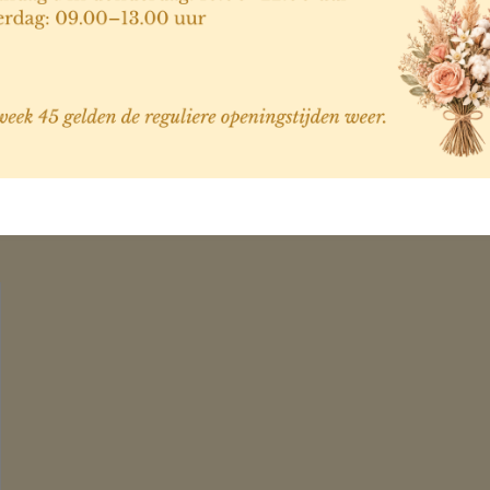
Detox reinigingsmousse
100ml
€
43,55