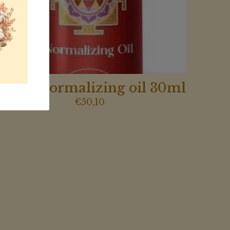
Kapha normalizing oil 30ml
€
50,10