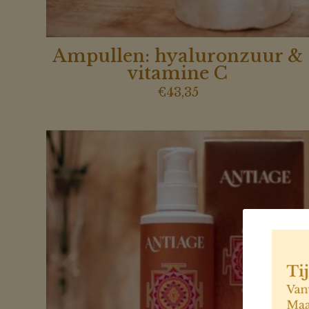
Ampullen: hyaluronzuur &
vitamine C
€
43,35