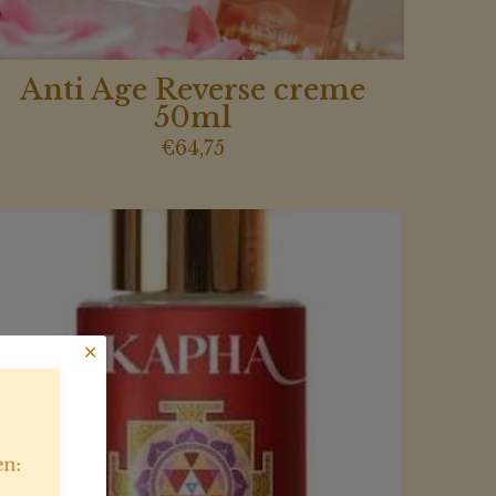
Anti Age Reverse creme
50ml
€
64,75
✕