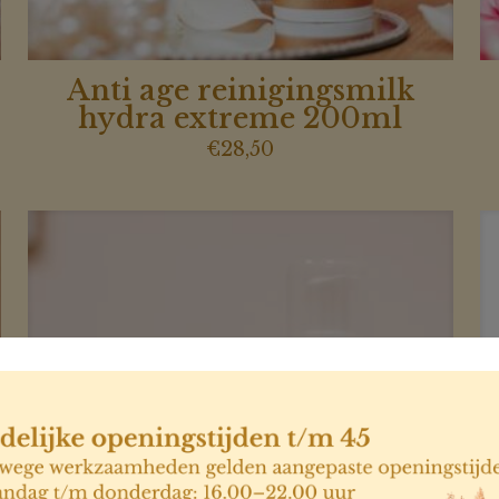
Anti age reinigingsmilk
hydra extreme 200ml
€
28,50