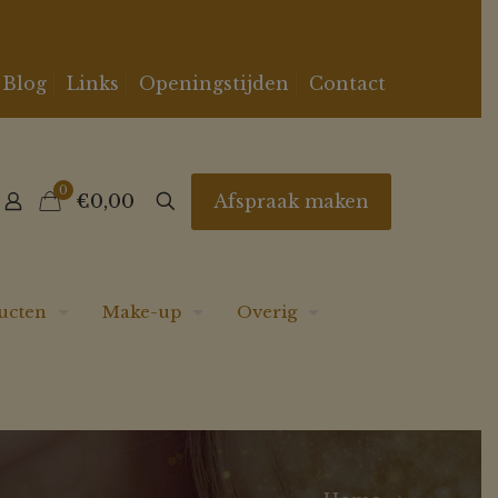
Blog
Links
Openingstijden
Contact
0
Afspraak maken
€0,00
ucten
Make-up
Overig