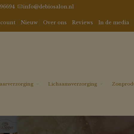
96694
info@debiosalon.nl
ccount
Nieuw
Over ons
Reviews
In de media
aarverzorging
Lichaamsverzorging
Zonprod