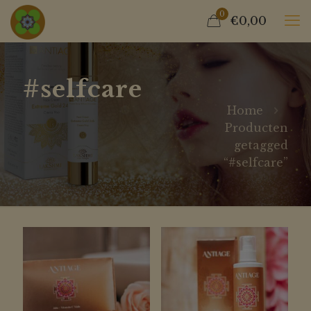
0
€0,00
#selfcare
Home
Producten
getagged
“#selfcare”