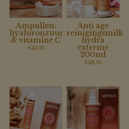
Ampullen:
Anti age
hyaluronzuur
reinigingsmilk
& vitamine C
hydra
extreme
€
43,35
200ml
€
28,50