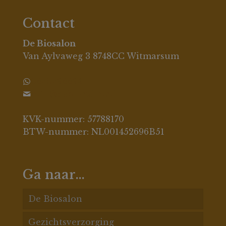
Contact
De Biosalon
Van Aylvaweg 3 8748CC Witmarsum
0630396694
info@debiosalon.nl
KVK-nummer: 57788170
BTW-nummer: NL001452696B51
Ga naar…
De Biosalon
Gezichtsverzorging
De Biosalon behandelingen