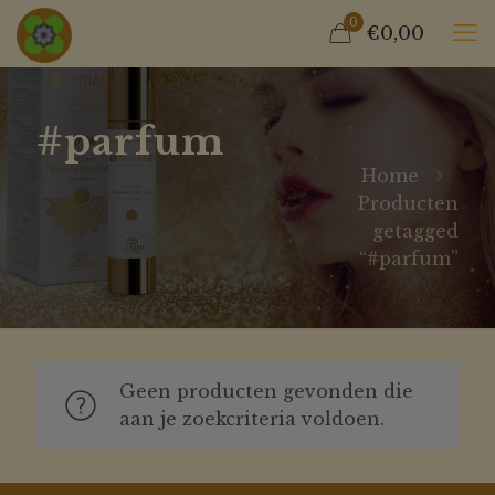
0
€0,00
#parfum
Home
Producten
getagged
“#parfum”
Geen producten gevonden die
aan je zoekcriteria voldoen.