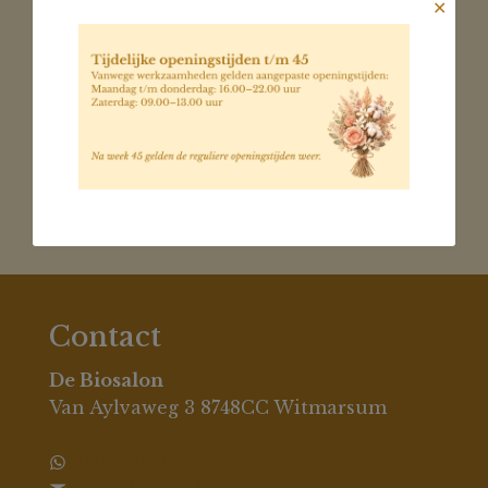
✕
creme 50ml
€
51,20
1
2
3
Contact
De Biosalon
Van Aylvaweg 3 8748CC Witmarsum
0630396694