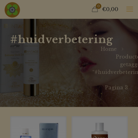
0
€0,00
#huidverbetering
Home
Product
getagg
“#huidverbeteri
Pagina 3