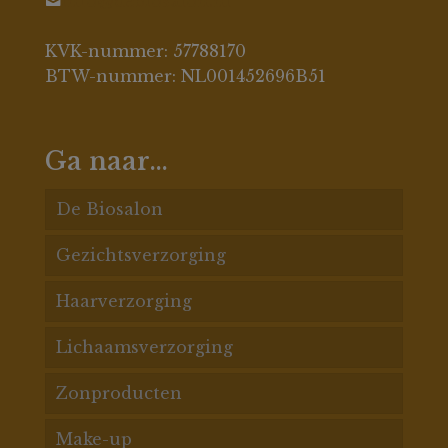
info@debiosalon.nl
KVK-nummer: 57788170
BTW-nummer: NL001452696B51
Ga naar…
De Biosalon
Gezichtsverzorging
De Biosalon behandelingen
Haarverzorging
Acnespecialisatie
Acne huid
Lichaamsverzorging
Gezichtsbehandelingen
Pigment
Haarconditioners
Zonproducten
Massages
Rosacea
Haarmaskers
Badproducten
Make-up
Prijslijst
Anti rimpel
Shampoos
Bodylotion
Gezichtsbescherming