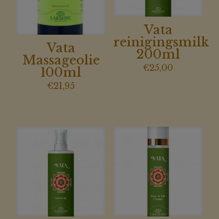
Vata
reinigingsmilk
Vata
200ml
Massageolie
€
25,00
100ml
€
21,95