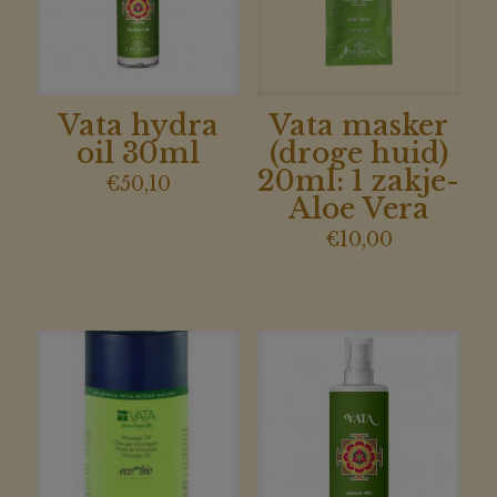
Vata hydra
Vata masker
oil 30ml
(droge huid)
20ml: 1 zakje-
€
50,10
Aloe Vera
€
10,00