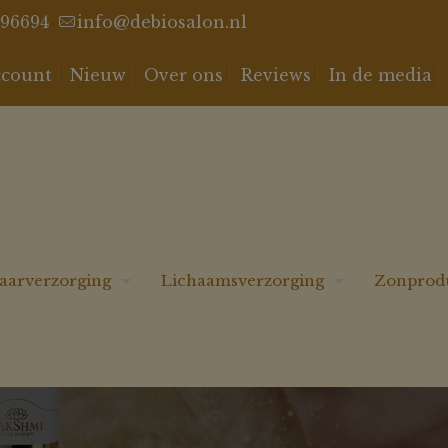
96694
info@debiosalon.nl
ccount
Nieuw
Over ons
Reviews
In de media
aarverzorging
Lichaamsverzorging
Zonprod