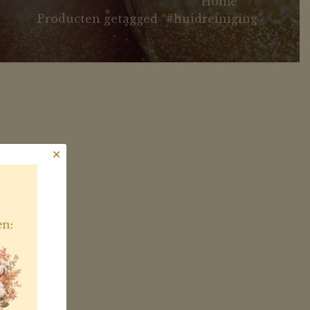
Home
Producten getagged “#huidreiniging”
✕