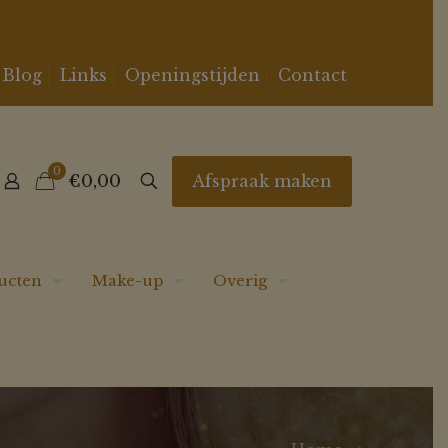
Blog
Links
Openingstijden
Contact
0
Afspraak maken
€0,00
ucten
Make-up
Overig