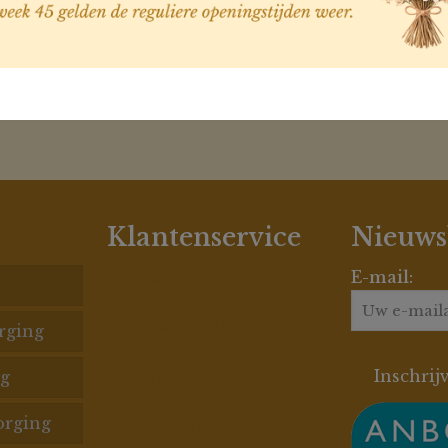
Oogschaduw penseel: Shader
€
19,95
Klantenservice
Nieuws
Contact
E-mail:
Onze werkwijze
rging
n
en
g
Levertijd/verzendkosten
isatie
orging
ioners
Retourneren