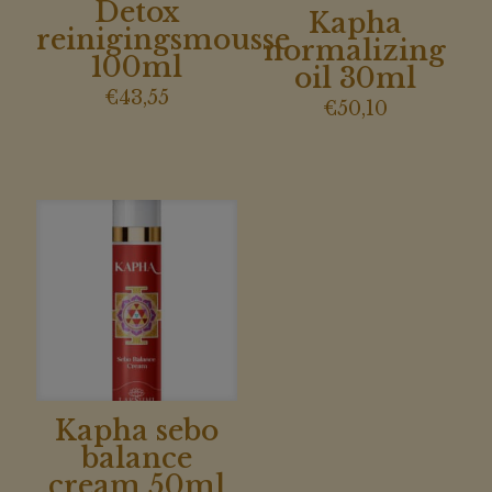
Detox
Kapha
reinigingsmousse
normalizing
100ml
oil 30ml
€
43,55
€
50,10
Kapha sebo
balance
cream 50ml