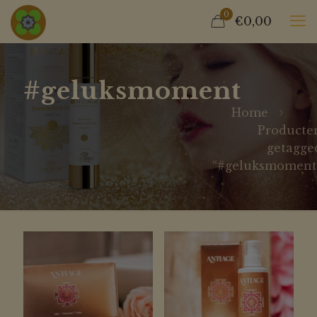
0
€0,00
#geluksmoment
Home
Producte
getagge
“#geluksmoment