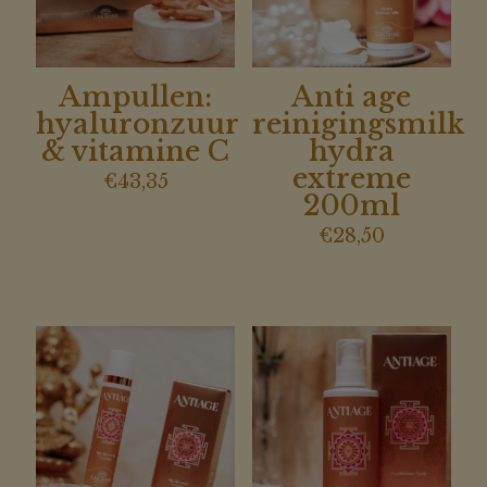
Ampullen:
Anti age
hyaluronzuur
reinigingsmilk
& vitamine C
hydra
extreme
€
43,35
200ml
€
28,50