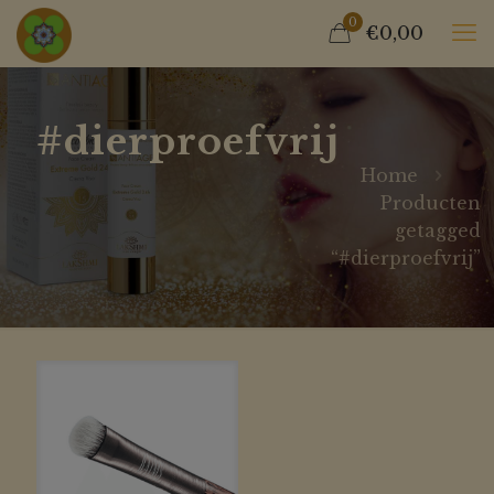
0
€0,00
#dierproefvrij
Home
Producten
getagged
“#dierproefvrij”