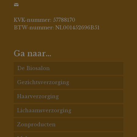
info@debiosalon.nl
KVK-nummer: 57788170
BTW-nummer: NL001452696B51
Ga naar…
De Biosalon
Gezichtsverzorging
De Biosalon behandelingen
Haarverzorging
Acnespecialisatie
Acne huid
Lichaamsverzorging
Gezichtsbehandelingen
Pigment
Haarconditioners
Zonproducten
Massages
Rosacea
Haarmaskers
Badproducten