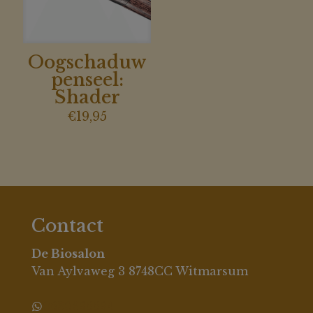
Oogschaduw
penseel:
Shader
€
19,95
Contact
De Biosalon
Van Aylvaweg 3 8748CC Witmarsum
0630396694