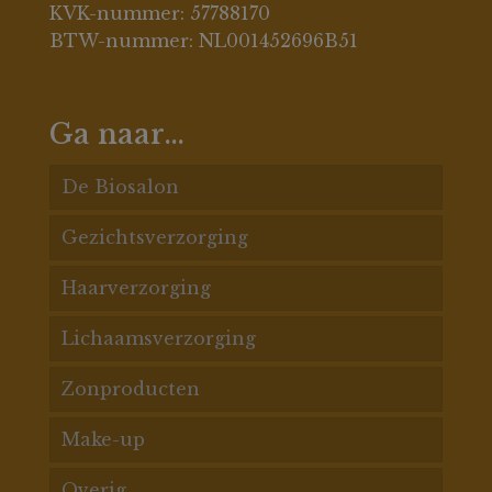
KVK-nummer: 57788170
BTW-nummer: NL001452696B51
Ga naar…
De Biosalon
Gezichtsverzorging
De Biosalon behandelingen
Haarverzorging
Acnespecialisatie
Acne huid
Lichaamsverzorging
Gezichtsbehandelingen
Pigment
Haarconditioners
Zonproducten
Massages
Rosacea
Haarmaskers
Badproducten
Make-up
Prijslijst
Anti rimpel
Shampoos
Bodylotion
Gezichtsbescherming
Overig
Online Lakshmi huidadvies
Droge huid
Styling
Bodyscrub
Haarbescherming
Ogen