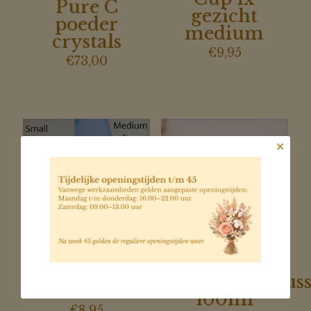
Pure C
gezicht
poeder
medium
crystals
€
9,95
€
73,00
✕
Detox
Cup 1x ogen
reinigingsmous
small
100ml
€
8,95