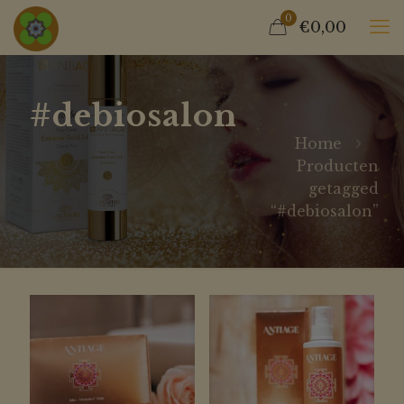
0
€0,00
#debiosalon
Home
Producten
getagged
“#debiosalon”