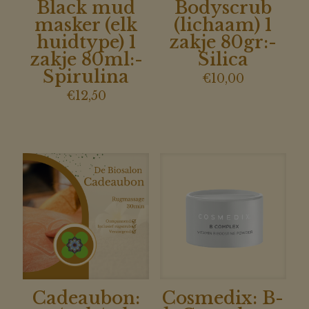
Black mud
Bodyscrub
masker (elk
(lichaam) 1
huidtype) 1
zakje 80gr:-
zakje 80ml:-
Silica
Spirulina
€
10,00
€
12,50
Cadeaubon:
Cosmedix: B-