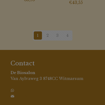
€
43,55
1
2
3
4
Contact
De Biosalon
Van Aylvaweg 3 8748CC Witmarsum
0630396694
info@debiosalon.nl