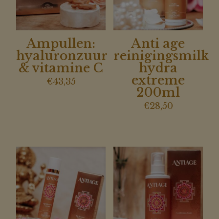
Ampullen:
Anti age
hyaluronzuur
reinigingsmilk
& vitamine C
hydra
extreme
€
43,35
200ml
€
28,50