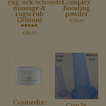
rug/nek/schouder
Complex
massage &
Boosting
rugscrub
powder
(30min)
€
73,00
Gewaardeerd
€
39,95
5.00
uit 5
Cosmedix:
Cup 1x