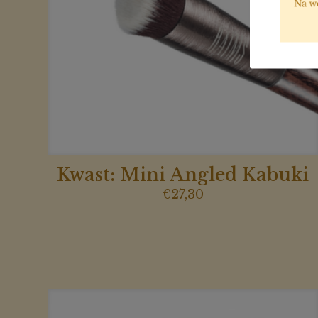
Kwast: Mini Angled Kabuki
€
27,30