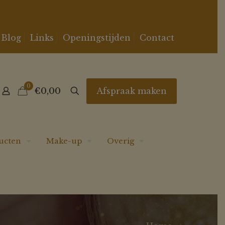
Blog
Links
Openingstijden
Contact
0
Afspraak maken
€0,00
ucten
Make-up
Overig