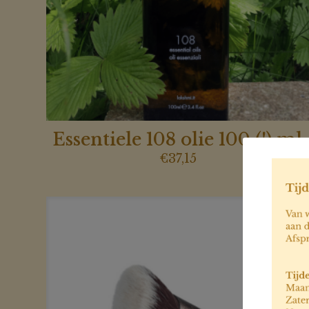
Essentiele 108 olie 100 (!) ml
€
37,15