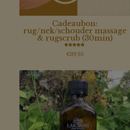
Cadeaubon:
rug/nek/schouder massage
& rugscrub (30min)
Gewaardeerd
€
39,95
5.00
uit 5