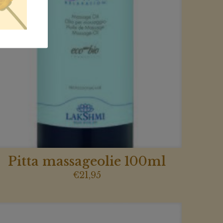
Pitta massageolie 100ml
€
21,95