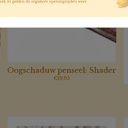
Oogschaduw penseel: Shader
€
19,95