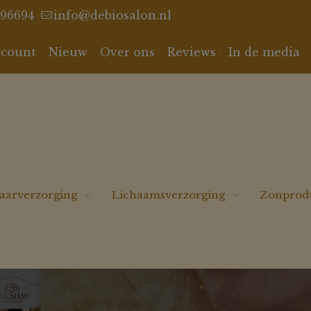
96694
info@debiosalon.nl
ccount
Nieuw
Over ons
Reviews
In de media
aarverzorging
Lichaamsverzorging
Zonprod