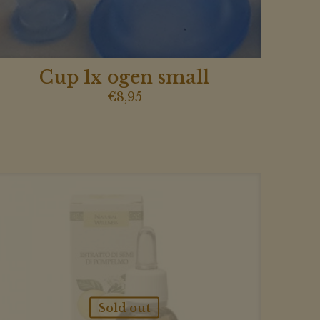
Cup 1x ogen small
€
8,95
Sold out