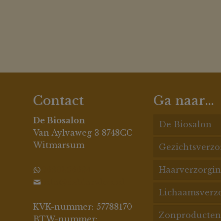
Contact
Ga naar…
De Biosalon
De Biosalon
Van Aylvaweg 3 8748CC
Witmarsum
Gezichtsverzo
De Biosalo
behandeling
0630396694
Haarverzorgin
Acne huid
info@debiosalon.nl
Acnespecial
Lichaamsverz
Pigment
Haarcondit
KVK-nummer: 57788170
Zonproducten
Rosacea
Haarmasker
Badproduct
Gezichtsbeh
BTW-nummer: