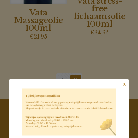
Vata stress-
free
Vata
lichaamsolie
Massageolie
100ml
100ml
€
34,95
€
21,95
1
2
✕
Contact
De Biosalon
Van Aylvaweg 3 8748CC Witmarsum