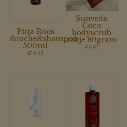
Sunveda
Coco
Pitta Roos
bodyscrub
douche&shampoo
zakje 80gram
500ml
€
9,95
€
19,95