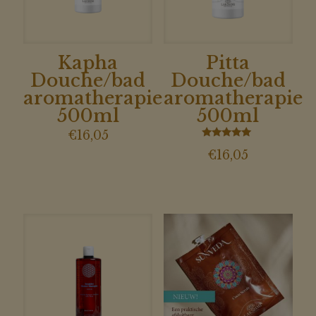
Kapha
Pitta
Douche/bad
Douche/bad
aromatherapie
aromatherapie
500ml
500ml
€
16,05
Gewaardeerd
€
16,05
5.00
uit 5